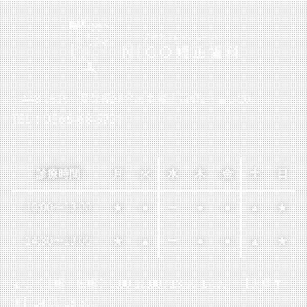
〒448-0816 愛知県刈谷市半城土西町2丁目1-26
TEL：0566-68-5721
診療時間
月
火
水
木
金
土
日
10:00
〜
13:00
★
●
ー
●
●
▲
★
14:30
〜
19:00
★
▲
ー
●
●
▲
★
▲…【土曜・日曜】9:00-12:00 / 13:00-17:00
【火曜午
後】14:00-18:30