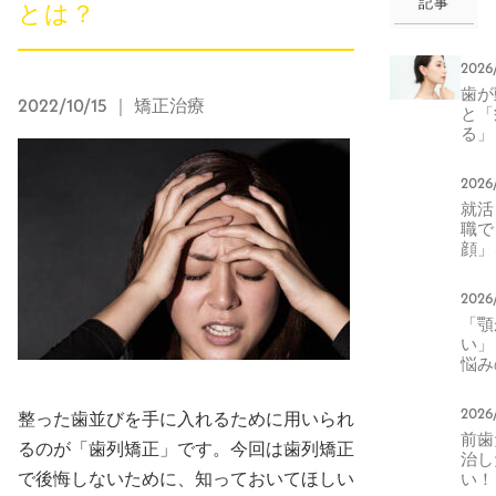
記事
とは？
2026
歯か
2022/10/15
｜ 矯正治療
と「
る」
本当
正中
2026
生活
就活
化と
職て
エッ
顔」
器に
る。
2026
印象
「顎
右す
い」
元の
悩み
方
へ。
によ
2026
整った歯並びを手に入れるために用いられ
トカ
前歯
ライ
るのが「歯列矯正」です。今回は歯列矯正
治し
変化
で後悔しないために、知っておいてほしい
い！