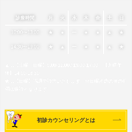
診療時間
月
火
水
木
金
土
日
10:00
〜
13:00
★
●
ー
●
●
▲
★
14:30
〜
19:00
★
▲
ー
●
●
▲
★
▲…【土曜・日曜】9:00-12:00 / 13:00-17:00
【火曜午
後】14:00-18:30
★…【日曜】隔週で診療いたします
※日曜診療の次の月
曜は休診となります
初診カウンセリングとは