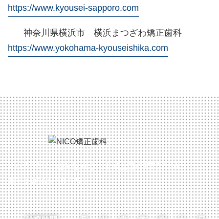
https://www.kyousei-sapporo.com
神奈川県横浜市 横浜まつざわ矯正歯科
https://www.yokohama-kyouseishika.com
〒448-0816 愛知県刈谷市半城土西町2丁目1-26
TEL：0566-68-5721