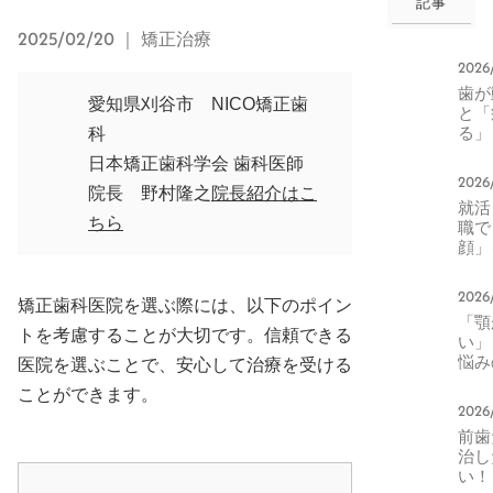
記事
2025/02/20
｜ 矯正治療
2026
歯か
愛知県刈谷市 NICO矯正歯
と「
る」
科
本当
日本矯正歯科学会 歯科医師
正中
2026
生活
院長 野村隆之
院長紹介はこ
就活
化と
ちら
職て
エッ
顔」
器に
る。
2026
矯正歯科医院を選ぶ際には、以下のポイン
印象
「顎
右す
トを考慮することが大切です。信頼できる
い」
元の
悩み
医院を選ぶことで、安心して治療を受ける
方
へ。
ことができます。
によ
2026
トカ
前歯
ライ
治し
変化
い！