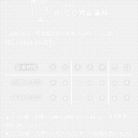
〒448-0816 愛知県刈谷市半城土西町2丁目1-26
TEL：0566-68-5721
診療時間
月
火
水
木
金
土
日
10:00
〜
13:00
★
●
ー
●
●
▲
★
14:30
〜
19:00
★
▲
ー
●
●
▲
★
▲…【土曜・日曜】9:00-12:00 / 13:00-17:00
【火曜午
後】14:00-18:30
★…【日曜】隔週で診療いたします
※日曜診療の次の月