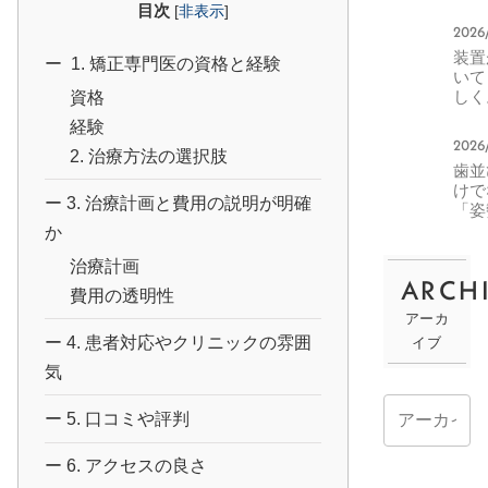
分矯
目次
[
非表示
]
で対
2026
きる
装置
ス・
1. 矯正専門医の資格と経験
いて
ない
しく
資格
ス
正中
経験
ラッ
2026
グ
2. 治療方法の選択肢
歯並ひ
の楽
けて
方
3. 治療計画と費用の説明が明確
「姿
や「
か
吸」
治療計画
わる
ARCH
MF
費用の透明性
腔筋
アーカ
療法
4. 患者対応やクリニックの雰囲
イブ
驚く
効果
気
5. 口コミや評判
6. アクセスの良さ