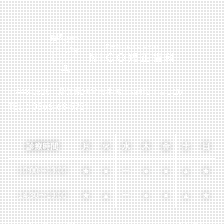
〒448-0816 愛知県刈谷市半城土西町2丁目1-26
TEL：0566-68-5721
診療時間
月
火
水
木
金
土
日
10:00
〜
13:00
★
●
ー
●
●
▲
★
14:30
〜
19:00
★
▲
ー
●
●
▲
★