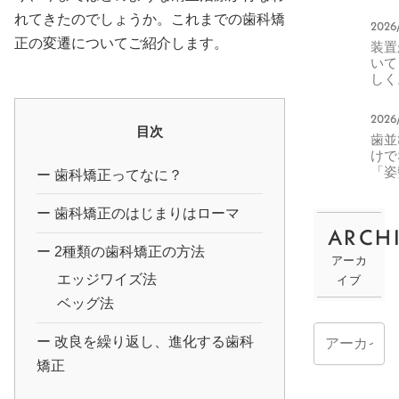
分矯
で対
れてきたのでしょうか。これまでの歯科矯
2026
きる
正の変遷についてご紹介します。
装置
ス・
いて
ない
しく
ス
正中
ラッ
2026
グ
目次
歯並ひ
の楽
けて
方
「姿
歯科矯正ってなに？
や「
吸」
歯科矯正のはじまりはローマ
わる
ARCH
MF
腔筋
2種類の歯科矯正の方法
アーカ
療法
エッジワイズ法
イブ
驚く
効果
ベッグ法
改良を繰り返し、進化する歯科
矯正