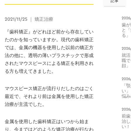
記事
2026
2021/11/25
｜ 矯正治療
歯か
と「
『歯科矯正』がどれほど前から存在してい
る」
たのかを知っていますか。現代の歯科矯正
本当
正中
では、金属の機器を使用した以前の矯正方
2026
生活
就活
法の他に、透明の薄いプラスチックで形成
化と
職て
エッ
されたマウスピースによる矯正を利用され
顔」
器に
る方も増えてきました。
る。
2026
印象
「顎
右す
マウスピース矯正が流行りだしたのはごく
い」
元の
悩み
最近で、それより前は金属を使用した矯正
方
へ。
治療が主流でした。
によ
2026
トカ
前歯
ライ
治し
金属を使用した歯科矯正はいつから始ま
変化
い！
り、今まではどのような矯正治療が行なわ