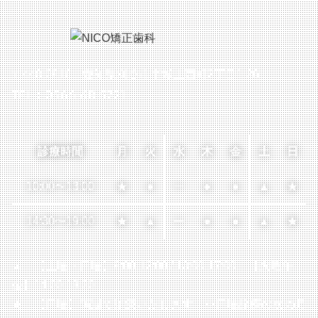
〒448-0816 愛知県刈谷市半城土西町2丁目1-26
TEL：0566-68-5721
診療時間
月
火
水
木
金
土
日
10:00
〜
13:00
★
●
ー
●
●
▲
★
14:30
〜
19:00
★
▲
ー
●
●
▲
★
▲…【土曜・日曜】9:00-12:00 / 13:00-17:00
【火曜午
後】14:00-18:30
★…【日曜】隔週で診療いたします
※日曜診療の次の月