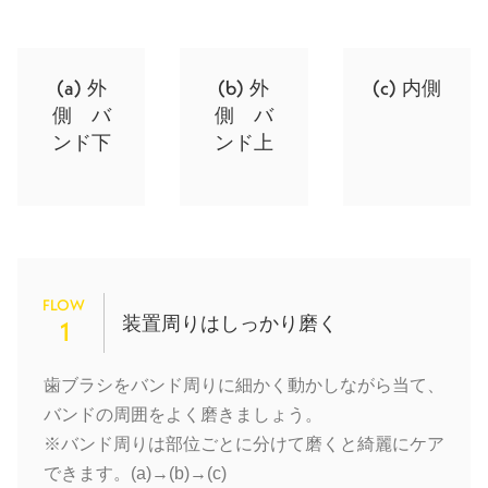
(a)
(b)
(c)
外
外
内側
側 バ
側 バ
ンド下
ンド上
FLOW
装置周りはしっかり磨く
1
歯ブラシをバンド周りに細かく動かしながら当て、
バンドの周囲をよく磨きましょう。
※バンド周りは部位ごとに分けて磨くと綺麗にケア
できます。(a)→(b)→(c)