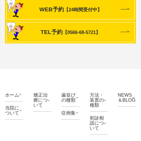
WEB予約
【24時間受付中】
TEL予約
【0566-68-5721】
ホーム
矯正治
歯並び
方法・
NEWS
療につ
の種類
装置の
＆BLOG
いて
種類
当院に
ついて
症例集
初診相
談につ
いて