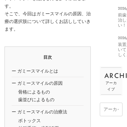
へ。
によ
す。
2026
トカ
そこで、今回はガミースマイルの原因、治
前歯
ライ
治し
変化
療の選択肢について詳しくお話ししていき
い！
ます。
分矯
で対
2026
きる
装置
ス・
いて
ない
しく
ス
目次
正中
ラッ
グ
ガミースマイルとは
ARCH
の楽
方
ガミースマイルの原因
アーカ
イブ
骨格によるもの
歯並びによるもの
ガミースマイルの治療法
ボトックス