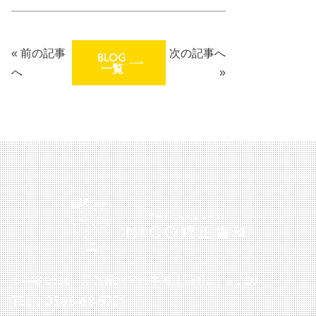
«
前の記事
次の記事へ
BLOG
一覧
へ
»
〒448-0816 愛知県刈谷市半城土西町2丁目1-26
TEL：0566-68-5721