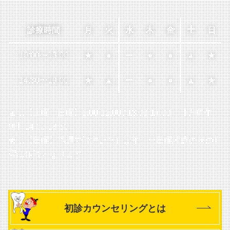
診療時間
月
火
水
木
金
土
日
10:00
〜
13:00
★
●
ー
●
●
▲
★
14:30
〜
19:00
★
▲
ー
●
●
▲
★
▲…【土曜・日曜】9:00-12:00 / 13:00-17:00
【火曜午
後】14:00-18:30
★…【日曜】隔週で診療いたします
※日曜診療の次の月
曜は休診となります
初診カウンセリングとは