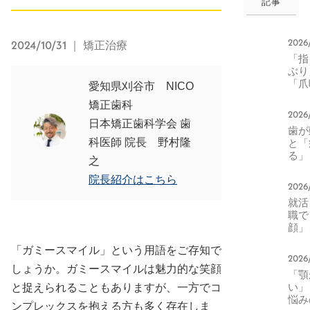
記事
2026
2024/10/31
｜ 矯正治療
「指
ぶ
「爪
愛知県刈谷市 NICO
み」
矯正歯科
つま
2026
歯並
日本矯正歯科学会 歯
歯か
の悪
科医師 院長 野村隆
と「
を食
る」
める
之
本当
院長紹介はこちら
正中
2026
生活
就活
化と
職て
エッ
顔」
器に
「ガミースマイル」という用語をご存知で
る。
2026
印象
しょうか。ガミースマイルは魅力的な笑顔
「顎
右す
い」
と捉えられることもありますが、一方でコ
元の
悩み
方
ンプレックスを抱える方も多く存在しま