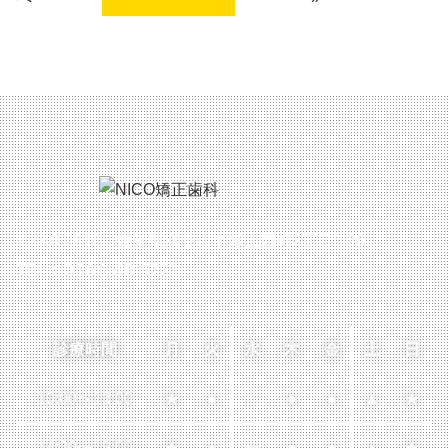
〒448-0816 愛知県刈谷市半城土西町2丁目1-26
TEL：0566-68-5721
診療時間
月
火
水
木
金
土
日
10:00
〜
13:00
★
●
ー
●
●
▲
★
14:30
〜
19:00
★
▲
ー
●
●
▲
★