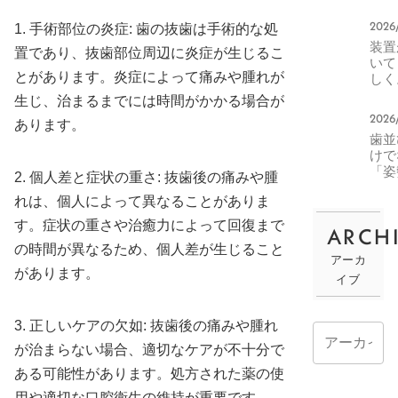
分矯
で対
2026
1. 手術部位の炎症: 歯の抜歯は手術的な処
きる
装置
ス・
置であり、抜歯部位周辺に炎症が生じるこ
いて
ない
とがあります。炎症によって痛みや腫れが
しく
ス
正中
生じ、治まるまでには時間がかかる場合が
ラッ
2026
あります。
グ
歯並ひ
の楽
けて
方
「姿
2. 個人差と症状の重さ: 抜歯後の痛みや腫
や「
れは、個人によって異なることがありま
吸」
わる
す。症状の重さや治癒力によって回復まで
ARCH
MF
の時間が異なるため、個人差が生じること
腔筋
アーカ
療法
があります。
イブ
驚く
効果
3. 正しいケアの欠如: 抜歯後の痛みや腫れ
が治まらない場合、適切なケアが不十分で
ある可能性があります。処方された薬の使
用や適切な口腔衛生の維持が重要です。