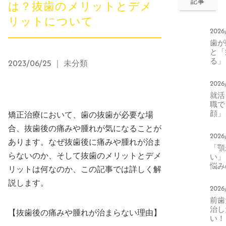
記事
は？抜歯のメリットとデメ
リットについて
2026
歯か
と「
る」
2023/06/25
｜ 未分類
本当
正中
2026
生活
就活
化と
職て
エッ
顔」
矯正治療において、歯の抜歯が必要な場
器に
合、抜歯後の痛みや腫れが気になることが
る。
2026
印象
あります。なぜ抜歯後に痛みや腫れが治ま
「顎
右す
らないのか、そして抜歯のメリットとデメ
い」
元の
悩み
方
リットは何なのか、この記事では詳しく解
へ。
説します。
によ
2026
トカ
前歯
ライ
治し
変化
【抜歯後の痛みや腫れが治まらない理由】
い！