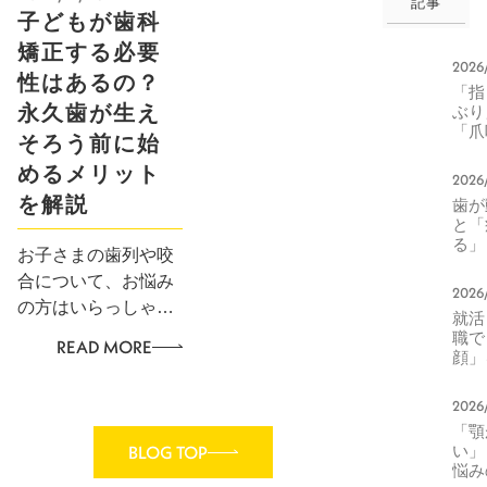
記事
子どもが歯科
矯正する必要
2026
性はあるの？
「指
永久歯が生え
ぶ
「爪
そろう前に始
み」
つま
めるメリット
2026
歯並
を解説
歯か
の悪
と「
を食
る」
める
お子さまの歯列や咬
本当
合について、お悩み
正中
2026
生活
の方はいらっしゃい
就活
化と
ませんか？ 「治療で
職て
エッ
READ MORE
顔」
心身に負担をかけた
器に
らどうしよう」 「大
る。
2026
人になってからでも
印象
「顎
右す
遅くないかな？」 と
BLOG TOP
い」
元の
思い、受診を踏みと
悩み
方