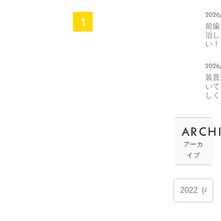
どまっている親御さ
へ。
によ
まもいらっしゃるは
2026
1
トカ
ずです。 ただ「小児
前歯
ライ
治し
矯正」といって、成
変化
い！
長途中である子ども
分矯
でなければできない
で対
2026
きる
治療があることも事
装置
ス・
実です。 小児矯正の
いて
ない
しく
必要性やメリットを
ス
正中
解説しますので、ぜ
ラッ
ひご覧ください。 小
グ
ARCH
の楽
児矯正の必要性 お子
方
さまの歯列や咬合、
アーカ
滑舌などが気になる
イブ
場合は、早め […]