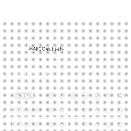
〒448-0816 愛知県刈谷市半城土西町2丁目1-26
TEL：0566-68-5721
診療時間
月
火
水
木
金
土
日
10:00
〜
13:00
★
●
ー
●
●
▲
★
14:30
〜
19:00
★
▲
ー
●
●
▲
★